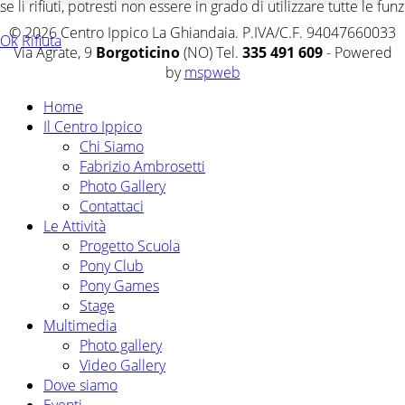
se li rifiuti, potresti non essere in grado di utilizzare tutte le funz
© 2026 Centro Ippico La Ghiandaia. P.IVA/C.F. 94047660033
Ok
Rifiuta
Via Agrate, 9
Borgoticino
(NO) Tel.
335 491 609
- Powered
by
mspweb
Home
Il Centro Ippico
Chi Siamo
Fabrizio Ambrosetti
Photo Gallery
Contattaci
Le Attività
Progetto Scuola
Pony Club
Pony Games
Stage
Multimedia
Photo gallery
Video Gallery
Dove siamo