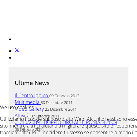
Ultime News
Il Centro Ippico
09 Gennaio 2012
Multimedia
30 Dicembre 2011
We use cookies
Video Gallery
23 Dicembre 2011
Attività
07 Ottobre 2011
Utilizziamo i cookie sul nostro sito Web. Alcuni di essi sono ess
01/10/2009 - DOPPIO ORO ALLE PONIADI 2009
sito, mentre altri ci aiutano a migliorare questo sito e l'esperien
06 Ottobre 2009
tracciamento). Puoi decidere tu stesso se consentire o meno i 