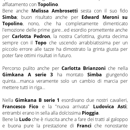
affiatamento con
Topolino
.
Bene anche
Melissa Ambrosetti
sesta con il suo fido
Simba
; buon risultato anche per
Edward Meroni su
Topolino
, nono, che ha completamente dimenticato
l'emozione delle prime gare...ed esordio promettente anche
per
Carlotta Pedron
, la nostra Carlottina, giunta decima
sempre con il
Topo
che uscendo arrabbiatissima per un
piccolo errore alle tazze ha dimostrato la grinta giusta per
poter fare ottimi risultati in futuro.
Percorso pulito anche per
Carlotta Brianzoni
che nella
Gimkana A serie 3
ha montato
Simba
giungendo
quinta....manca veramente solo un cambio di marcia per
mettere tutti in riga...
Nella
Gimkana B serie 1
esordivano due nostri cavalieri,
Francesco Fico
e la "nuova arrivata"
Ludovica Asti
;
entrambi erano in sella alla dolcissima
Pioggia
.
Bene la
Ludo
che è riuscita anche a fare dei tratti al galoppo
e buona pure la prestazione di
Franci
che nonostante