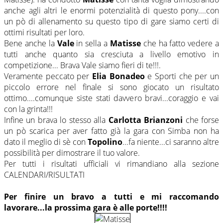
anche agli altri le enormi potenzialità di questo pony....con
un pò di allenamento su questo tipo di gare siamo certi di
ottimi risultati per loro.
Bene anche la
Vale
in sella a
Matisse
che ha fatto vedere a
tutti anche quanto sia cresciuta a livello emotivo in
competizione... Brava Vale siamo fieri di te!!!.
Veramente peccato per
Elia Bonadeo
e Sporti che per un
piccolo errore nel finale si sono giocato un risultato
ottimo....comunque siste stati davvero bravi...coraggio e vai
con la grinta!!!
Infine un brava lo stesso alla
Carlotta Brianzoni
che forse
un pò scarica per aver fatto già la gara con Simba non ha
dato il meglio di sè con
Topolino
...fa niente...ci saranno altre
possibilità per dimostrare il tuo valore.
Per tutti i risultati ufficiali vi rimandiano alla sezione
CALENDARI/RISULTATI
Per finire un bravo a tutti e mi raccomando
lavorare...la prossima gara è alle porte!!!!