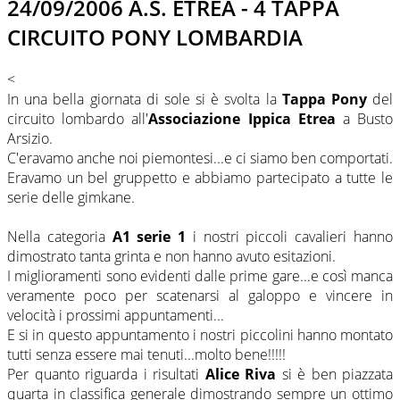
24/09/2006 A.S. ETREA - 4 TAPPA
CIRCUITO PONY LOMBARDIA
<
In una bella giornata di sole si è svolta la
Tappa Pony
del
circuito lombardo all'
Associazione Ippica Etrea
a Busto
Arsizio.
C'eravamo anche noi piemontesi...e ci siamo ben comportati.
Eravamo un bel gruppetto e abbiamo partecipato a tutte le
serie delle gimkane.
Nella categoria
A1 serie 1
i nostri piccoli cavalieri hanno
dimostrato tanta grinta e non hanno avuto esitazioni.
I miglioramenti sono evidenti dalle prime gare...e così manca
veramente poco per scatenarsi al galoppo e vincere in
velocità i prossimi appuntamenti...
E si in questo appuntamento i nostri piccolini hanno montato
tutti senza essere mai tenuti...molto bene!!!!!
Per quanto riguarda i risultati
Alice Riva
si è ben piazzata
quarta in classifica generale dimostrando sempre un ottimo