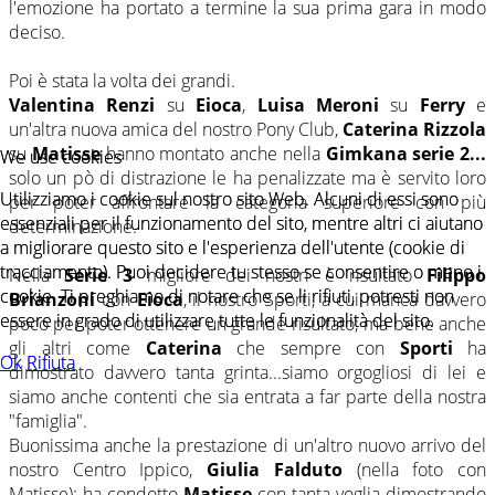
l'emozione ha portato a termine la sua prima gara in modo
deciso.
Poi è stata la volta dei grandi.
Valentina Renzi
su
Eioca
,
Luisa Meroni
su
Ferry
e
un'altra nuova amica del nostro Pony Club,
Caterina Rizzola
su
Matisse
hanno montato anche nella
Gimkana serie 2...
We use cookies
We use cookies
solo un pò di distrazione le ha penalizzate ma è servito loro
Utilizziamo i cookie sul nostro sito Web. Alcuni di essi sono
Utilizziamo i cookie sul nostro sito Web. Alcuni di essi sono
per poter affrontare la categoria superiore con più
essenziali per il funzionamento del sito, mentre altri ci aiutano
essenziali per il funzionamento del sito, mentre altri ci aiutano
determinazione.
a migliorare questo sito e l'esperienza dell'utente (cookie di
a migliorare questo sito e l'esperienza dell'utente (cookie di
tracciamento). Puoi decidere tu stesso se consentire o meno i
tracciamento). Puoi decidere tu stesso se consentire o meno i
Nella
Serie 3
migliore dei nostri è risultato
Filippo
cookie. Ti preghiamo di notare che se li rifiuti, potresti non
cookie. Ti preghiamo di notare che se li rifiuti, potresti non
Brianzoni
con
Eioca
, il nostro Sporti, a cui manca davvero
essere in grado di utilizzare tutte le funzionalità del sito.
essere in grado di utilizzare tutte le funzionalità del sito.
poco per poter ottenere un grande risultato; ma bene anche
gli altri come
Caterina
che sempre con
Sporti
ha
Ok
Ok
Rifiuta
Rifiuta
dimostrato davvero tanta grinta...siamo orgogliosi di lei e
siamo anche contenti che sia entrata a far parte della nostra
"famiglia".
Buonissima anche la prestazione di un'altro nuovo arrivo del
nostro Centro Ippico,
Giulia Falduto
(nella foto con
Matisse): ha condotto
Matisse
con tanta voglia dimostrando