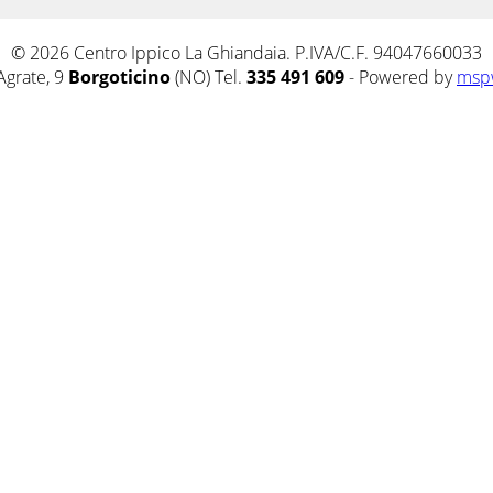
© 2026 Centro Ippico La Ghiandaia. P.IVA/C.F. 94047660033
Agrate, 9
Borgoticino
(NO) Tel.
335 491 609
- Powered by
msp