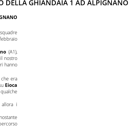
O DELLA GHIANDAIA 1 AD ALPIGNANO
PIGNANO
a squadre
febbraio
ino
(A1),
il nostro
ori hanno
, che era
su
Eioca
 qualche
allora i
nostante
percorso