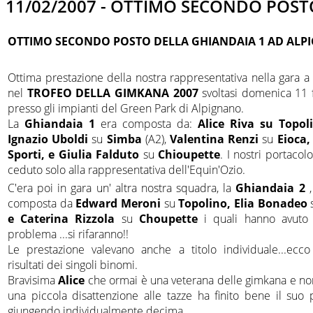
11/02/2007 - OTTIMO SECONDO POST
OTTIMO SECONDO POSTO DELLA GHIANDAIA 1 AD AL
Ottima prestazione della nostra rappresentativa nella gara 
nel
TROFEO
DELLA GIMKANA 2007
svoltasi domenica 11 
presso gli impianti del Green Park di Alpignano.
La
Ghiandaia 1
era composta da:
Alice Riva su Topol
Ignazio Uboldi
su
Simba
(A2),
Valentina Renzi
su
Eioca,
Sporti, e Giulia Falduto
su
Chioupette
. I nostri portacol
ceduto solo alla rappresentativa dell'Equin'Ozio.
C'era poi in gara un' altra nostra squadra, la
Ghiandaia 2
composta da
Edward Meroni
su
Topolino, Elia Bonadeo
e Caterina Rizzola
su
Choupette
i quali hanno avuto
problema ...si rifaranno!!
Le prestazione valevano anche a titolo individuale...ecco 
risultati dei singoli binomi.
Bravisima
Alice
che ormai è una veterana delle gimkana e no
una piccola disattenzione alle tazze ha finito bene il suo 
giungendo individualmente decima.