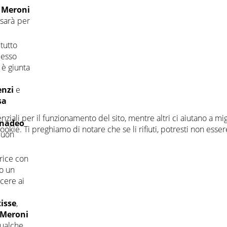
 Meroni
.sarà per
 tutto
cesso
 è giunta
enzi
e
sa
nziali per il funzionamento del sito, mentre altri ci aiutano a mi
onadeo
ie. Ti preghiamo di notare che se li rifiuti, potresti non essere i
buon
rice con
o un
rcere ai
isse
,
 Meroni
ualche