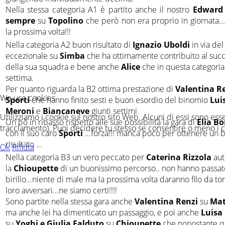
Nella stessa categoria A1 è partito anche il nostro
Edward
sempre
su
Topolino
che però non era proprio in giornata..
la prossima volta!!!
Nella categoria A2 buon risultato di
Ignazio Uboldi
in via del
eccezionale su
Simba
che ha ottimamente contribuito al suc
della sua squadra e bene anche
Alice
che in questa categoria
settima.
Per quanto riguarda la B2 ottima prestazione di
Valentina R
We use cookies
Sporti
che hanno finito sesti e buon esordio del binomio
Lui
Meroni
e
Biancaneve
giunti settimi.
Utilizziamo i cookie sul nostro sito Web. Alcuni di essi sono esse
Un pò in ribasso rispetto alle sue possibilità la gara di
Elia B
tracciamento). Puoi decidere tu stesso se consentire o meno i cook
con il suo caro
Sporti
...forza!!! manca poco per ottenere un 
risultato ...
Ok
Rifiuta
Nella categoria B3 un vero peccato per
Caterina Rizzola
aut
la
Chioupette
di un buonissimo percorso.. non hanno passat
birillo...niente di male ma la prossima volta daranno filo da to
loro avversari...ne siamo certi!!!!
Sono partite nella stessa gara anche
Valentina Renzi
su
Mat
ma anche lei ha dimenticato un passaggio, e poi anche
Luisa
su
Yoghi e Giulia Falduto
su
Chioupette
che nonostante q