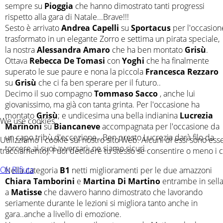
sempre su
Pioggia
che hanno dimostrato tanti progressi
rispetto alla gara di Natale...Brave!!!
Sesto è arrivato
Andrea Capelli
su
Sportacus
per l'occasion
trasformato in un elegante Zorro e settima un pirata speciale,
la nostra
Alessandra Amaro
che ha ben montato
Grisù
.
Ottava
Rebecca De Tomasi
con
Yoghi
che ha finalmente
superato le sue paure e nona la piccola
Francesca Rezzaro
su
Grisù
che ci fa ben sperare per il futuro..
Decimo il suo compagno
Tommaso Sacco
, anche lui
giovanissimo, ma già con tanta grinta. Per l'occasione ha
montato
Grisù
; e undicesima una bella indianina
Lucrezia
We use cookies
Marinoni
su
Biancaneve
accompagnata per l'occasione da
un capo tribù d'eccezione...Ben presto Lucrezia darà filo da
Utilizziamo i cookie sul nostro sito Web. Alcuni di essi sono esse
torcere ai suoi avversari..ne siamo sicuri..
tracciamento). Puoi decidere tu stesso se consentire o meno i cook
Ok
Rifiuta
Nella categoria
B1
netti miglioramenti per le due amazzoni
Chiara Tamborini
e
Martina Di Martino
entrambe in sell
a
Matisse
che davvero hanno dimostrato che lavorando
seriamente durante le lezioni si migliora tanto anche in
gara..anche a livello di emozione.