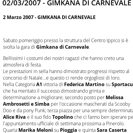
02/03/2007 - GIMKANA DI CARNEVALE
2 Marzo 2007 - GIMKANA DI CARNEVALE
Sabato pomeriggio presso la struttura del Centro Ippico si è
svolta la gara di
Gimkana di Carnevale
.
Bellissimi i costumi dei nostri ragazzi che hanno creto una
atmosfera di festa.
Le prestazioni in sella hanno dimostrato progressi rispetto al
concorso di Natale...e questo ci rende orgogliosi di loro.
Nella Categoria
A1
vittoria di
Federica Martino
su
Sportacu
che ha meritato il successo dimostrando grinta e
determinazione a migliorare; secondo posto per
Melissa
Ambrosetti e Simba
per l'occasione mascherati da Scooby
Doo e da pony Punk; terza piazza per una sempre determinat
Alice Riva
e il suo fido
Topolino
che ci fanno ben sperare p
l'appuntamento ufficiale di settimana prossima a Pinerolo.
Quarta
Marika Meloni
su
Pioggia
e quinta
Sara Caserta