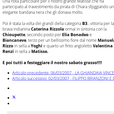
Una nota particolare per il nostro grande Matisse che ha
partecipato al travestimento da pirata di Chiara sfpggiando un
elegante bandana nera che gli donava molto.
Poi è stata la volta dei grandi della categoria
B3
...vittoria per la
brava indianina
Caterina Rizzola
ormai in sintonia con la
Chioupette
, secondo posto per
Elia Bonadeo
e
Biancaneve
, terzo per un bellissimo fiore dal nome
Manuel
Rizzo
in sella a
Yoghi
e quarto un finto angioletto
Valentina
Renzi
in sella a
Matisse.
E poi tutti a festeggiare il nostro sabato grasso!!!!
Articolo precedente: 06/03/2007 - LA GHIANDAIA VI
Articolo successivo: 02/03/2007 - FILIPPO BRIANZONI