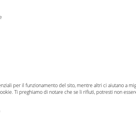
e
nziali per il funzionamento del sito, mentre altri ci aiutano a mi
ie. Ti preghiamo di notare che se li rifiuti, potresti non essere i
a