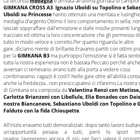
La seconda
medaglia
è arrivata all'ultima giornata di campion
GIMKANA CROSS A3
..
Ignazio Uboldi su Topolino e Seba
Uboldi su Princesse
hanno ottenuto una meritata e lusinghi
medaglia d'argento.Ottimo il loro comportamento in sella; non
lasciati soppraffare dall'emozione e dalle insidie presenti lung
tracciato ed ottima la loro concentrazione che gli permesso d
tutto in modo veloce e corretto.Per quanto riguarda le altre
gare..diciamo niente di brillante.Eravamo partiti con ottimi p
per la
GIMKANA B3
ma purtroppo l'emozione si è fatta sentir
tutta la nostra esperienza non è bastata.Peccato perchè anche 
avversari ci temevano..erano tutti alla porta a vedere cosa
combinavamo..ragazzi è così!!! Nelle gare oltre all'abilità conta
anche la freddezza...non preoccupatevi ci rifaremo.La nostra
di Gimkana era composta da
Valentina Renzi con Matisse
Carlotta Brianzoni con Libellule, Elia Bonadeo con Dais
nostra Biancaneve, Sebastiano Uboldi con Topolino e G
Falduto con la fida Chioupette
.
All'inizio eravamo tutti demoralizzati..dopo tanto lavoro buttar
un'opportunità pesava a tutti, però lo sport in
reagire..lavoreremo ancora di più per farci valere il prossi