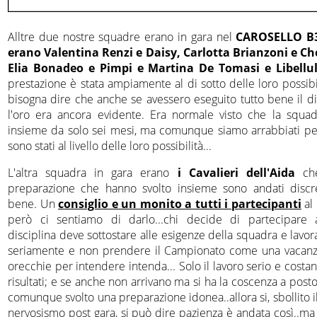
Alltre due nostre squadre erano in gara nel
CAROSELLO B
erano Valentina Renzi e Daisy, Carlotta Brianzoni e C
Elia Bonadeo e Pimpi e Martina De Tomasi e Libellu
prestazione è stata ampiamente al di sotto delle loro possibi
bisogna dire che anche se avessero eseguito tutto bene il di
l'oro era ancora evidente. Era normale visto che la squad
insieme da solo sei mesi, ma comunque siamo arrabbiati p
sono stati al livello delle loro possibilità...
L'altra squadra in gara erano
i Cavalieri dell'Aida
che
preparazione che hanno svolto insieme sono andati disc
bene. Un
consiglio e un monito a tutti i partecipanti
al 
però ci sentiamo di darlo...chi decide di partecipare
disciplina deve sottostare alle esigenze della squadra e lavo
seriamente e non prendere il Campionato come una vacanza
orecchie per intendere intenda... Solo il lavoro serio e costan
risultati; e se anche non arrivano ma si ha la coscenza a post
comunque svolto una preparazione idonea..allora si, sbollito 
nervosismo post gara, si può dire pazienza è andata così..ma