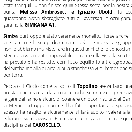
state tranquilli... non finisce qui!!! Stessa sorte per la nostra
punta,
Melissa Ambrosetti e Ignazio Uboldi
, la co
quest'anno aveva sbaragliato tutti gli avversari in ogni gara
gara nella
GIMKANA A1.
Simba
purtroppo è stato veramente monello... forse anche l
la gara come la sua padroncina..e così si è messo a sgrop
non lo abbiamo mai visto fare in questi anni che lo conosciamo
Memi era veramente impossibile stare in sella visto la sua te
ha provato e ha resistito con il suo equilibrio a tre sgropp
del Simba ma alla quarta vuoi la stanchezza vuoi l'emozione si
per terra.
Peccato il Ciccio come al solito il
Topolino
aveva fatto un
prestazione, ma è andata così neanche se uno va in premiazi
le gare dell'anno è sicuro di ottenere un buon risultato ai Cam
la Memi purtroppo non ce l'ha fatta.dopo tanta disperaz
adesso ha reagito e sicuramente si farà subito rivalere alla
edizione..siete avvisati. Poi eravamo in gara con tre squa
disciplina del
CAROSELLO.