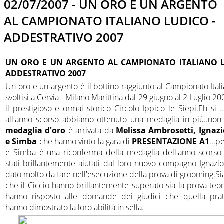
02/07/2007 - UN ORO E UN ARGENTO
AL CAMPIONATO ITALIANO LUDICO -
ADDESTRATIVO 2007
UN ORO E UN ARGENTO AL CAMPIONATO ITALIANO L
ADDESTRATIVO 2007
Un oro e un argento è il bottino raggiunto al Campionato Ita
svoltisi a Cervia - Milano Marittina dal 29 giugno al 2 Luglio 2
il prestigioso e ormai storico Circolo Ippico le Siepi.Eh si ..
all'anno scorso abbiamo ottenuto una medaglia in più..non 
medaglia d'oro
è arrivata da
Melissa Ambrosetti, Ignazi
e Simba
che hanno vinto la gara di
PRESENTAZIONE A1
...p
e Simba è una riconferma della medaglia dell'anno scors
stati brillantemente aiutati dal loro nuovo compagno Ignazio
dato molto da fare nell'esecuzione della prova di grooming.S
che il Ciccio hanno brillantemente superato sia la prova teor
hanno risposto alle domande dei giudici che quella pra
hanno dimostrato la loro abilità in sella.