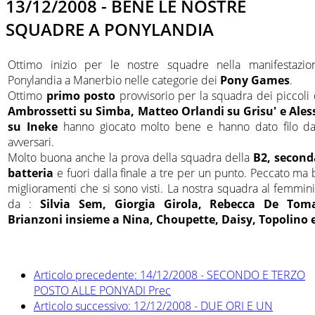
13/12/2008 - BENE LE NOSTRE
SQUADRE A PONYLANDIA
Ottimo inizio per le nostre squadre nella manifestazio
Ponylandia a Manerbio nelle categorie dei
Pony Games
.
Ottimo
primo posto
provvisorio per la squadra dei piccoli d
Ambrossetti su Simba, Matteo Orlandi su Grisu' e Ale
su Ineke
hanno giocato molto bene e hanno dato filo da 
avversari.
Molto buona anche la prova della squadra della
B2, second
batteria
e fuori dalla finale a tre per un punto. Peccato ma b
miglioramenti che si sono visti. La nostra squadra al femmi
da :
Silvia Sem, Giorgia Girola, Rebecca De Toma
Brianzoni insieme a Nina, Choupette, Daisy, Topolino 
Articolo precedente: 14/12/2008 - SECONDO E TERZO
POSTO ALLE PONYADI
Prec
Articolo successivo: 12/12/2008 - DUE ORI E UN