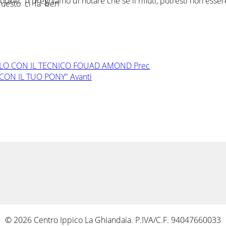
ie. Ti preghiamo di notare che se li rifiuti, potresti non essere i
 questo ci fa ben
SELLO CON IL TECNICO FOUAD AMOND
Prec
A CON IL TUO PONY"
Avanti
© 2026 Centro Ippico La Ghiandaia. P.IVA/C.F. 94047660033