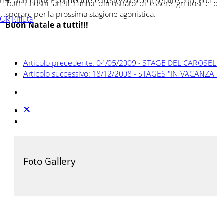
tracciamento). Puoi decidere tu stesso se consentire o meno i cook
Tutti i nostri atleti hanno dimostrato di essere grintosi e
sperare per la prossima stagione agonistica.
Ok
Rifiuta
Buon Natale a tutti!!!
Articolo precedente: 04/05/2009 - STAGE DEL CARO
Articolo successivo: 18/12/2008 - STAGES "IN VACANZ
Foto Gallery