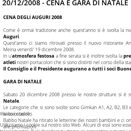
20/12/2008 - CENA E GARA DI NATALE
CENA DEGLI AUGURI 2008
Come è ormai tradizione anche quest'anno si è svolta la n
Auguri
.
Quest'anno ci siamo ritrovati presso il nuovo ristorante A
Meina venerdi' 19 dicembre 2008.
In u'
atmosfera festosa
a fine serata si è inoltre svolta la
pre
atleti
nostri portacolori che si sono distinti nel corso della st
Il Consiglio e il Presidente augurano a tutti i soci Buon
GARA DI NATALE
Sabato 20 dicembre 2008 presso le nostre strutture si è s
Natale
.
Le categorie che si sono svolte sono Gimkan A1, A2, B2, B3 
We use cookies
salto ostacoli.
Babbo Natale ha ritirato le letterine dei nostri bambini e ci on
Utilizziamo i cookie sul nostro sito Web. Alcuni di essi sono esse
alle premiazioni.