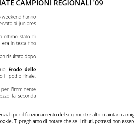
MATE CAMPIONI REGIONALI '09
so weekend hanno
ervato ai juniores
o ottimo stato di
era in testa fino
on risultato dopo
suo
Erode delle
 il podio finale.
 per l'imminente
rezzo la seconda
nziali per il funzionamento del sito, mentre altri ci aiutano a mi
nziali per il funzionamento del sito, mentre altri ci aiutano a mi
ie. Ti preghiamo di notare che se li rifiuti, potresti non essere i
ie. Ti preghiamo di notare che se li rifiuti, potresti non essere i