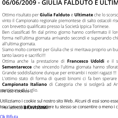
06/06/2009 - GIULIA FALDUTO E ULTI
Ottimo risultato per
Giulia Falduto
e
Ultimate
che lo scor
vinto il Campionato regionale piemontese di salto ostacoli ris
con brevetto qualificato presso la Società Ippica Torinese.
Ben classificati fin dal primo giorno hanno confermato il lor
forma nell'ultima giornata arrivando secondi e superando chi 
all'ultima giornata.
Siamo molto contenti per Giulia che si meritava proprio un bu
tanto lavoro e sacrifici!!!
Ottima anche la prestazione di
Francesco Udoldi
e il 
Sementarecce
che vincendo l'ultima giornata hanno sfiorato
Grande soddisfazione dunque per entrambi i nostri ragazzi !!!
L'ottimo stato di forma di questi binomi ci fa ben sperare
Campionato Italiano
di Categoria che si svolgerà ad A
settimana di Luglio.
We use cookies
We use cookies
Utilizziamo i cookie sul nostro sito Web. Alcuni di essi sono esse
Utilizziamo i cookie sul nostro sito Web. Alcuni di essi sono esse
tracciamento). Puoi decidere tu stesso se consentire o meno i cook
tracciamento). Puoi decidere tu stesso se consentire o meno i cook
Per adesso
BRAVISSIMI
!!!
Ok
Ok
Rifiuta
Rifiuta