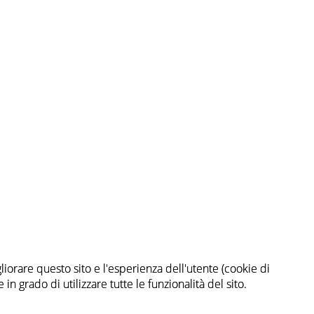
gliorare questo sito e l'esperienza dell'utente (cookie di
gliorare questo sito e l'esperienza dell'utente (cookie di
n grado di utilizzare tutte le funzionalità del sito.
n grado di utilizzare tutte le funzionalità del sito.