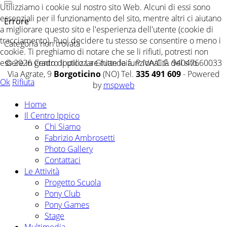
Utilizziamo i cookie sul nostro sito Web. Alcuni di essi sono
essenziali per il funzionamento del sito, mentre altri ci aiutano
Errore
a migliorare questo sito e l'esperienza dell'utente (cookie di
tracciamento). Puoi decidere tu stesso se consentire o meno i
Categoria non trovata
cookie. Ti preghiamo di notare che se li rifiuti, potresti non
essere in grado di utilizzare tutte le funzionalità del sito.
© 2026 Centro Ippico La Ghiandaia. P.IVA/C.F. 94047660033
Via Agrate, 9
Borgoticino
(NO) Tel.
335 491 609
- Powered
Ok
Rifiuta
by
mspweb
Home
Il Centro Ippico
Chi Siamo
Fabrizio Ambrosetti
Photo Gallery
Contattaci
Le Attività
Progetto Scuola
Pony Club
Pony Games
Stage
Multimedia