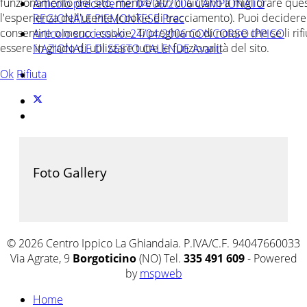
funzionamento del sito, mentre altri ci aiutano a migliorare ques
Articolo precedente: 04/06/2006 CAMPIONATO
l'esperienza dell'utente (cookie di tracciamento). Puoi decidere
REGIONALE PIEMONTESE
Prec
consentire o meno i cookie. Ti preghiamo di notare che se li rifiu
Articolo successivo: 24/04/2006 CONCORSO IPPICO
essere in grado di utilizzare tutte le funzionalità del sito.
NAZIONALE DI SESTO CALENDE
Avanti
Ok
Rifiuta
Foto Gallery
© 2026 Centro Ippico La Ghiandaia. P.IVA/C.F. 94047660033
Via Agrate, 9
Borgoticino
(NO) Tel.
335 491 609
- Powered
by
mspweb
Home