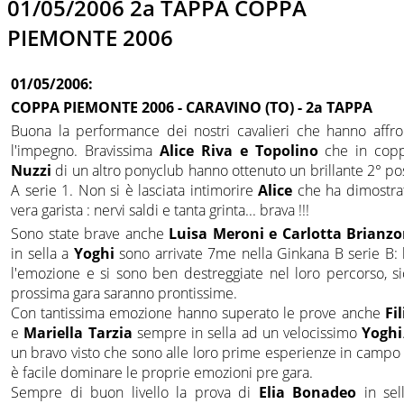
01/05/2006 2a TAPPA COPPA
PIEMONTE 2006
01/05/2006:
COPPA PIEMONTE 2006 - CARAVINO (TO) - 2a TAPPA
Buona la performance dei nostri cavalieri che hanno affro
l'impegno. Bravissima
Alice Riva e Topolino
che in cop
Nuzzi
di un altro ponyclub hanno ottenuto un brillante 2° po
A serie 1. Non si è lasciata intimorire
Alice
che ha dimostrat
vera garista : nervi saldi e tanta grinta... brava !!!
Sono state brave anche
Luisa Meroni e Carlotta Brianzo
in sella a
Yoghi
sono arrivate 7me nella Ginkana B serie B
l'emozione e si sono ben destreggiate nel loro percorso, s
prossima gara saranno prontissime.
Con tantissima emozione hanno superato le prove anche
Fi
e
Mariella Tarzia
sempre in sella ad un velocissimo
Yoghi
un bravo visto che sono alle loro prime esperienze in campo 
è facile dominare le proprie emozioni pre gara.
Sempre di buon livello la prova di
Elia Bonadeo
in sel