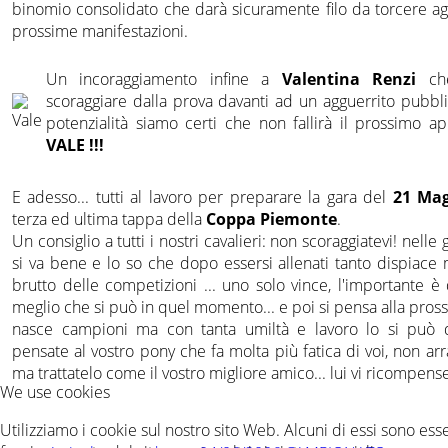
binomio consolidato che darà sicuramente filo da torcere agl
prossime manifestazioni.
Un incoraggiamento infine a
Valentina Renzi
che
scoraggiare dalla prova davanti ad un agguerrito pubbli
potenzialità siamo certi che non fallirà il prossimo 
VALE !!!
E adesso... tutti al lavoro per preparare la gara del
21 Mag
terza ed ultima tappa della
Coppa Piemonte
.
Un consiglio a tutti i nostri cavalieri: non scoraggiatevi! nel
si va bene e lo so che dopo essersi allenati tanto dispiace m
brutto delle competizioni ... uno solo vince, l'importante è di
meglio che si può in quel momento... e poi si pensa alla pross
nasce campioni ma con tanta umiltà e lavoro lo si può d
pensate al vostro pony che fa molta più fatica di voi, non arr
ma trattatelo come il vostro migliore amico... lui vi ricompens
We use cookies
Utilizziamo i cookie sul nostro sito Web. Alcuni di essi sono essen