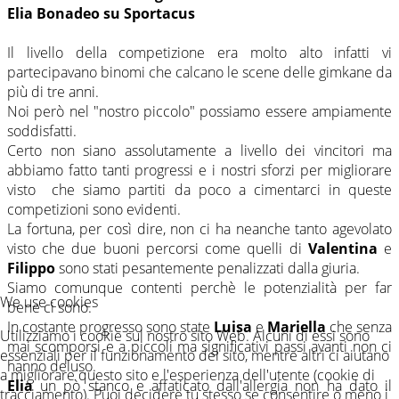
Elia Bonadeo su Sportacus
Il livello della competizione era molto alto infatti vi
partecipavano binomi che calcano le scene delle gimkane da
più di tre anni.
Noi però nel "nostro piccolo" possiamo essere ampiamente
soddisfatti.
Certo non siano assolutamente a livello dei vincitori ma
abbiamo fatto tanti progressi e i nostri sforzi per migliorare
visto che siamo partiti da poco a cimentarci in queste
competizioni sono evidenti.
La fortuna, per così dire, non ci ha neanche tanto agevolato
visto che due buoni percorsi come quelli di
Valentina
e
Filippo
sono stati pesantemente penalizzati dalla giuria.
Siamo comunque contenti perchè le potenzialità per far
We use cookies
bene ci sono.
In costante progresso sono state
Luisa
e
Mariella
che senza
Utilizziamo i cookie sul nostro sito Web. Alcuni di essi sono
mai scomporsi e a piccoli ma significativi passi avanti non ci
essenziali per il funzionamento del sito, mentre altri ci aiutano
hanno deluso.
a migliorare questo sito e l'esperienza dell'utente (cookie di
Elia
un pò stanco e affaticato dall'allergia non ha dato il
tracciamento). Puoi decidere tu stesso se consentire o meno i