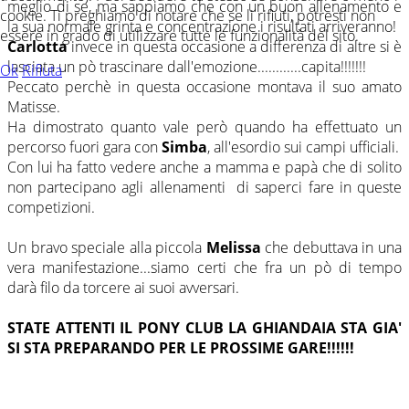
meglio di se, ma sappiamo che con un buon allenamento e
cookie. Ti preghiamo di notare che se li rifiuti, potresti non
la sua normale grinta e concentrazione i risultati arriveranno!
essere in grado di utilizzare tutte le funzionalità del sito.
Carlotta
invece in questa occasione a differenza di altre si è
lasciata un pò trascinare dall'emozione............capita!!!!!!!
Ok
Rifiuta
Peccato perchè in questa occasione montava il suo amato
Matisse.
Ha dimostrato quanto vale però quando ha effettuato un
percorso fuori gara con
Simba
, all'esordio sui campi ufficiali.
Con lui ha fatto vedere anche a mamma e papà che di solito
non partecipano agli allenamenti di saperci fare in queste
competizioni.
Un bravo speciale alla piccola
Melissa
che debuttava in una
vera manifestazione...siamo certi che fra un pò di tempo
darà filo da torcere ai suoi avversari.
STATE ATTENTI IL PONY CLUB LA GHIANDAIA STA GIA'
SI STA PREPARANDO PER LE PROSSIME GARE!!!!!!