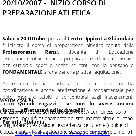
20/10/2007 - INIZIO CORSO DI
PREPARAZIONE ATLETICA
Sabato 20 Ottobr
e presso il
Centro Ippico La Ghiandaia
è iniziato il corso di preparazione altletica tenuto dalla
Professoressa Renz
i,
docente di Educazione
Fisica.Rammentiamo che la preparazione atletica è basilare
per qualsiaisi sport e anche se tanti non lo pensano è
FONDAMENTALE
anche per che pratica l'equitazione.
Avere una buona elasticità muscolare, una corretta
coordinazione e anche laterizzazione è fondamentale per
poter montare sciolti e concentrarsi sugli insegnamenti
We use cookies
We use cookies
tecnici.
Quindi ragazzi se non lo avete ancora
fatto....affrettatevi ad iscrivervi!!!!
Utilizziamo i cookie sul nostro sito Web. Alcuni di essi sono
Utilizziamo i cookie sul nostro sito Web. Alcuni di essi sono
essenziali per il funzionamento del sito, mentre altri ci aiutano
essenziali per il funzionamento del sito, mentre altri ci aiutano
Per info: Stefania
a migliorare questo sito e l'esperienza dell'utente (cookie di
a migliorare questo sito e l'esperienza dell'utente (cookie di
tracciamento). Puoi decidere tu stesso se consentire o meno i
tracciamento). Puoi decidere tu stesso se consentire o meno i
Articolo precedente: 21/10/2007 - FABRIZIO