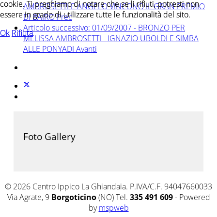
cookie. Ti preghiamo di notare che se li rifiuti, potresti non
cookie. Ti preghiamo di notare che se li rifiuti, potresti non
AMBROSETTI E ANGELO VINCONO IL GRAN PREMIO
essere in grado di utilizzare tutte le funzionalità del sito.
essere in grado di utilizzare tutte le funzionalità del sito.
DI BAIRO
Prec
Articolo successivo: 01/09/2007 - BRONZO PER
Ok
Ok
Rifiuta
Rifiuta
MELISSA AMBROSETTI - IGNAZIO UBOLDI E SIMBA
ALLE PONYADI
Avanti
Foto Gallery
© 2026 Centro Ippico La Ghiandaia. P.IVA/C.F. 94047660033
Via Agrate, 9
Borgoticino
(NO) Tel.
335 491 609
- Powered
by
mspweb