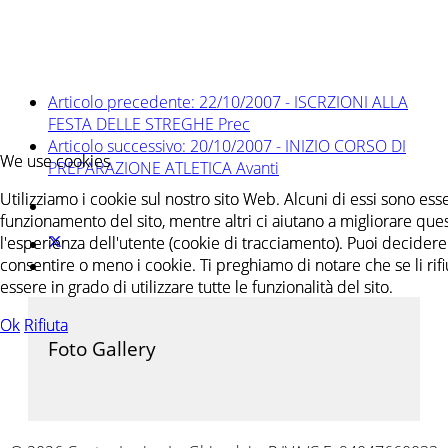
Articolo precedente: 22/10/2007 - ISCRZIONI ALLA
FESTA DELLE STREGHE
Prec
Articolo successivo: 20/10/2007 - INIZIO CORSO DI
We use cookies
We use cookies
PREPARAZIONE ATLETICA
Avanti
Utilizziamo i cookie sul nostro sito Web. Alcuni di essi sono essen
Utilizziamo i cookie sul nostro sito Web. Alcuni di essi sono essen
funzionamento del sito, mentre altri ci aiutano a migliorare ques
funzionamento del sito, mentre altri ci aiutano a migliorare ques
l'esperienza dell'utente (cookie di tracciamento). Puoi decidere
l'esperienza dell'utente (cookie di tracciamento). Puoi decidere
consentire o meno i cookie. Ti preghiamo di notare che se li rifiu
consentire o meno i cookie. Ti preghiamo di notare che se li rifiu
essere in grado di utilizzare tutte le funzionalità del sito.
essere in grado di utilizzare tutte le funzionalità del sito.
Ok
Ok
Rifiuta
Rifiuta
Foto Gallery